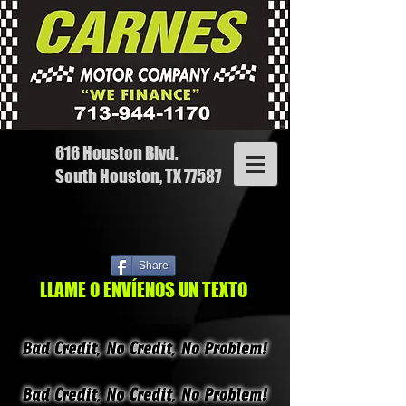
616 Houston Blvd.
South Houston, TX 77587
Share
LLAME O ENVÍENOS UN TEXTO