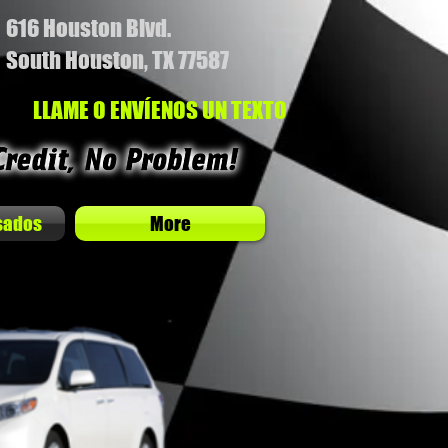
616 Houston Blvd.
South Houston, TX 77587
LLAME O ENVÍENOS UN TEXTO
sados
More