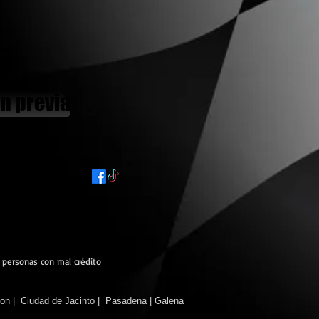
n previa
 personas con mal crédito
ton
|
Ciudad de Jacinto
|
Pasadena
|
Galena