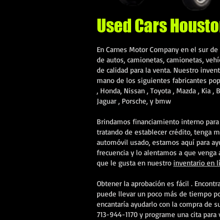
Used Cars Houst
En
Carnes Motor Company
en el sur de
de autos, camionetas, camionetas, vehíc
de calidad para la venta. Nuestro
invent
mano de los siguientes fabricantes po
, Honda,
Nissan
,
Toyota
,
Mazda
,
Kia
, B
Jaguar
, Porsche, y
bmw
Brindamos
financiamiento interno
para 
tratando de establecer crédito, tenga 
automóvil usado, estamos aquí para ayu
frecuencia y lo alentamos a que venga 
que le gusta en nuestro
inventario en l
Obtener la aprobación es fácil
. Encontr
puede llevar un poco más de tiempo p
encantaría ayudarlo con la compra de s
713-944-1170 y programe
una cita
para 