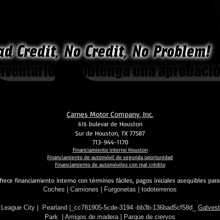
nventario
Obtenga una aprobació
Carnes Motor Company, Inc.
bulevar de Houston
616
Sur de Houston, TX 77587
713-944-1170
Financiamiento interno Houston​
Financiamiento de automóvil de segunda oportunidad
Financiamiento de automóviles con mal crédito
ece financiamiento interno con términos fáciles, pagos iniciales asequibles para
Coches
|
Camiones
|
Furgonetas
|
todoterrenos
League City
|
Pearland
|_cc781905-5cde-3194 -bb3b-136bad5cf58d_
Galves
Park
|
Amigos de madera
|
Parque de ciervos