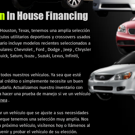
on
In House Financing
 Houston, Texas, tenemos una amplia selección
ulos utilitarios deportivos y crossovers usados
ario
incluye modelos recientes seleccionados a
pulares:
Chevrolet
,
Ford
,
Dodge
,
Jeep
,
Chrysler
uick, Saturn,
Isuzu
, Suzuki, Lexus, Infiniti,
todos nuestros vehículos. Ya sea que esté
mal crédito o simplemente necesite un buen
darlo. Actualizamos nuestro inventario con
a hacer una prueba de manejo si ve un vehículo
ínea
.
ar un vehículo que se ajuste a sus necesidades
orque tenemos una selección muy amplia. Nos
u próximo vehículo, visítenos hoy o llámenos al
venir y probar el vehículo de su elección.