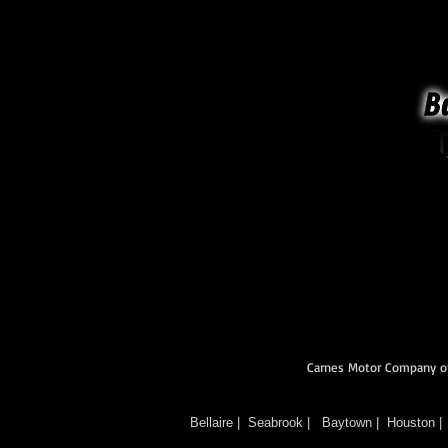
I
Carnes Motor Company ofr
Bellaire |
Seabrook |
Baytown |
Houston |