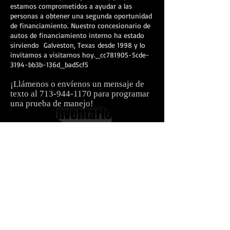
estamos comprometidos a ayudar a las
personas a obtener una segunda oportunidad
de financiamiento. Nuestro concesionario de
autos de financiamiento interno ha estado
sirviendo Galveston, Texas desde 1998 y lo
invitamos a visitarnos hoy._cc781905-5cde-
3194-bb3b-136d_bad5cf5
¡Llámenos o envíenos un mensaje de
texto al
713-944-1170
para programar
una prueba de manejo!
Inventario
Contáctenos
Carnes Motor Company, Inc.
bulevar de Houston
616
Sur de Houston, TX 77587
713-944-1170
Financiamiento interno Houston​
Financiamiento de automóvil de segunda oportunidad
Financiamiento de automóviles con mal crédito
Carnes Motor Company ofrece financiamiento interno con
términos fáciles, pagos iniciales asequibles para personas