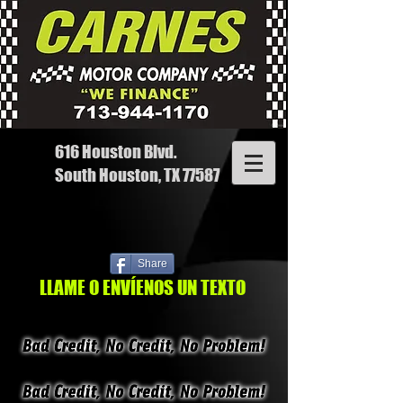
616 Houston Blvd.
South Houston, TX 77587
Share
LLAME O ENVÍENOS UN TEXTO